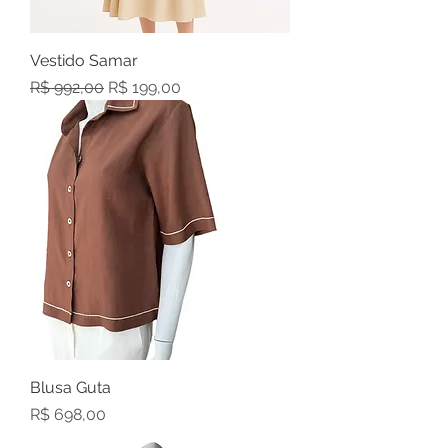
Vestido Samar
Preço normal
Preço promocional
R$ 992,00
R$ 199,00
Blusa Guta
Preço
R$ 698,00