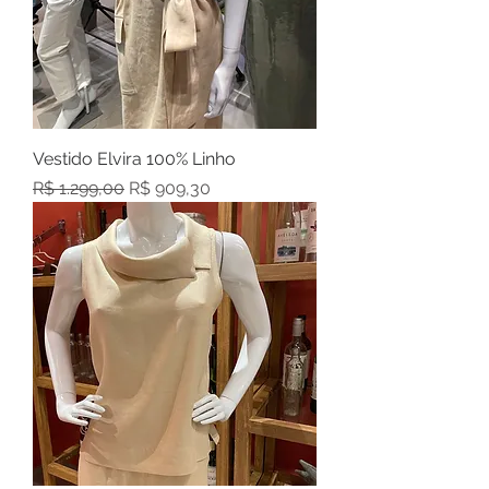
Vestido Elvira 100% Linho
Preço normal
Preço promocional
R$ 1.299,00
R$ 909,30