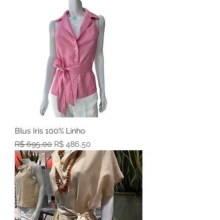
Blus Iris 100% Linho
Preço normal
Preço promocional
R$ 695,00
R$ 486,50