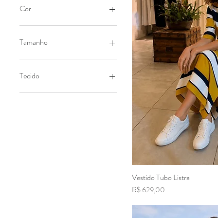
Cor
Tamanho
38
40
Tecido
42
44
100% Algodão
G
100% Linho
M
Jersey
P
Malha Canelada
Vestido Tubo Listra
Visualizaç
Preço
R$ 629,00