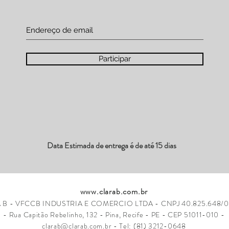
Participar
Data Estimada de entrega é de até 15 dias
www.clarab.com.br
 B - VFCCB INDUSTRIA E COMERCIO LTDA - CNPJ 40.825.648/0
-
Rua Capitão Rebelinho, 132 - Pina, Recife - PE - CEP 51011-010 -
clarab@clarab.com.br
- Tel: (81) 3212-0648