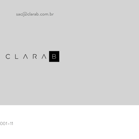
sac@clarab.com.br
001-11