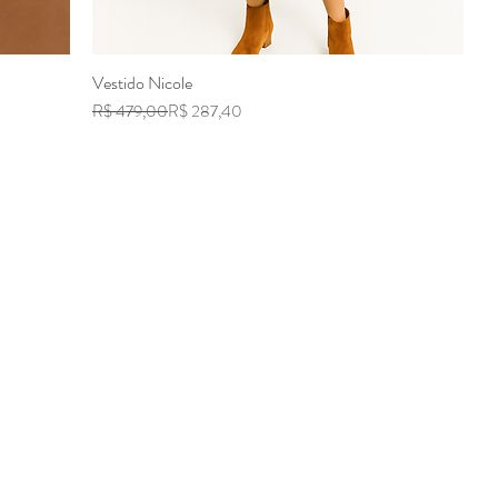
Vestido Nicole
Visualização rápida
Preço normal
Preço promocional
R$ 479,00
R$ 287,40