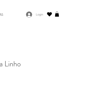
AS
Login
a Linho
reço