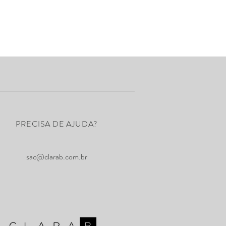
PRECISA DE AJUDA?
sac@clarab.com.br