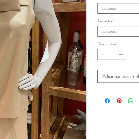
Selecionar
Tamanho
*
Selecionar
Quantidade
*
Adicionar ao carri