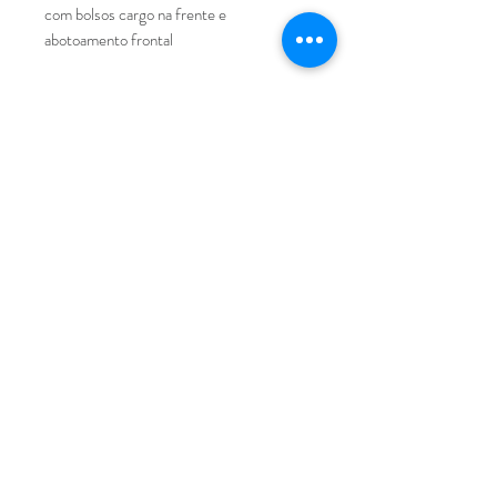
com bolsos cargo na frente e
abotoamento frontal
FIQUE CONECTADA
Participar
PRECISA DE AJUDA?
sac@clarab.com.br
Data Estimada de entrega é de até 15 dias