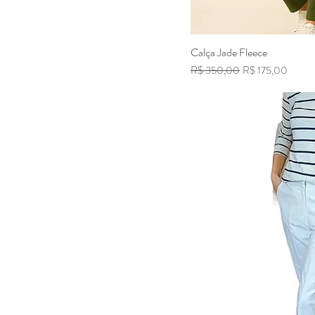
Calça Jade Fleece
Visualizaç
Preço normal
Preço promociona
R$ 350,00
R$ 175,00