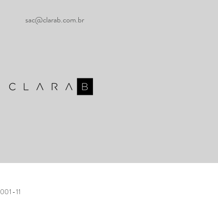
sac@clarab.com.br
001-11