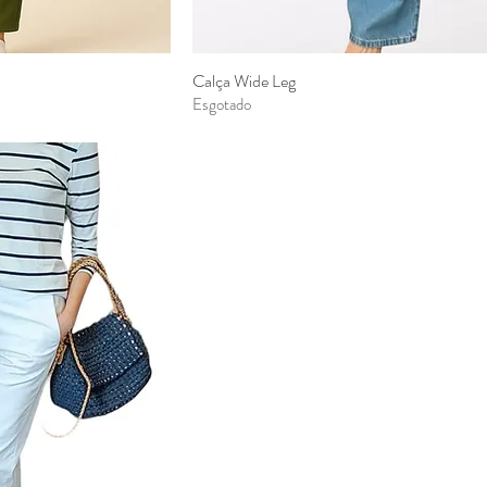
Calça Wide Leg
ão rápida
Visualização rápida
Esgotado
l