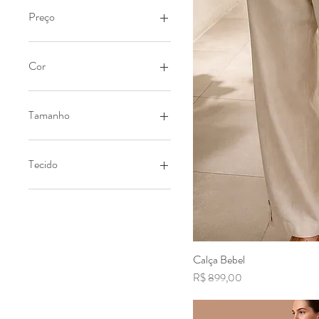
Preço
R$ 175
R$ 899
Cor
Tamanho
38
40
Tecido
42
44
100% Linho
46
G
GG
M
Calça Bebel
Visualizaç
P
Preço
R$ 899,00