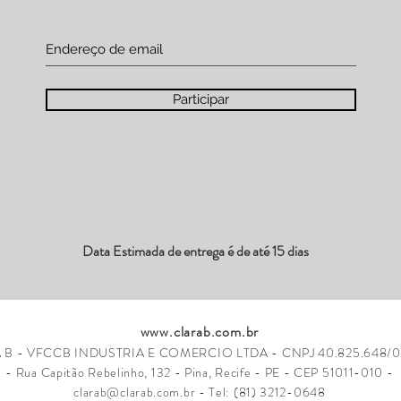
Participar
Data Estimada de entrega é de até 15 dias
www.clarab.com.br
 B - VFCCB INDUSTRIA E COMERCIO LTDA - CNPJ 40.825.648/0
-
Rua Capitão Rebelinho, 132 - Pina, Recife - PE - CEP 51011-010 -
clarab@clarab.com.br
- Tel: (81) 3212-0648